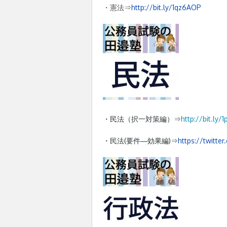
・憲法⇒
http://bit.ly/1qz6AOP
・民法（択一対策編）⇒
http://
bit.ly/
・民法(要件―効果編)
⇒
https://twitte