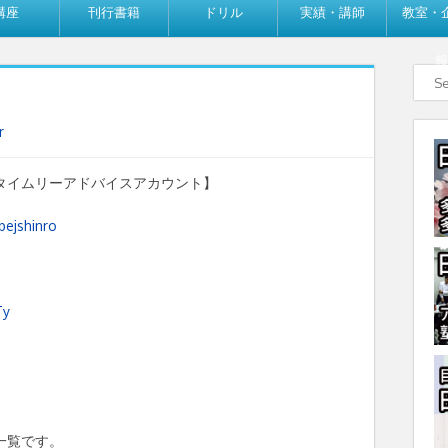
講座
刊行書籍
ドリル
実績・講師
教室・
報
r
タイムリーアドバイスアカウント】
bejshinro
Ty
一覧です。