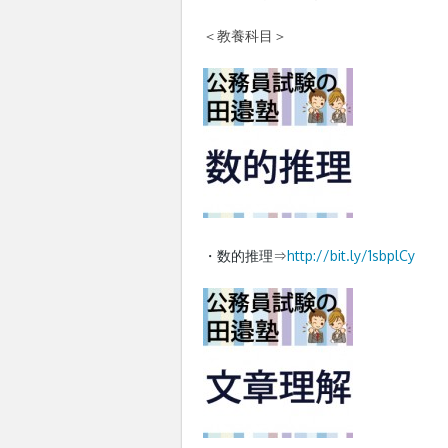
＜教養科目＞
・数的推理⇒
http://
bit.ly/1sbplCy