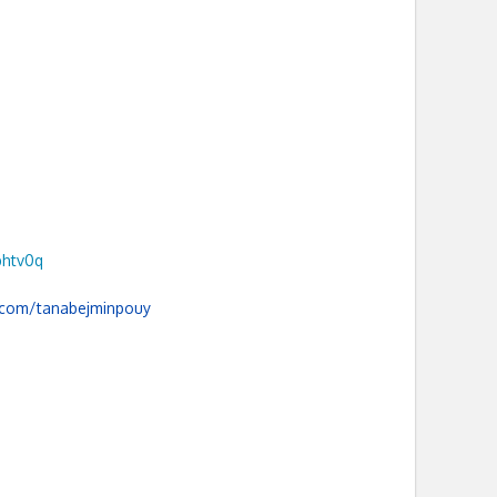
1phtv0q
r.com/tanabejminpouy