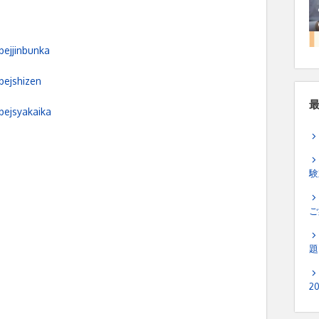
bejjinbunka
bejshizen
bejsyakaika
験
ご
題
2