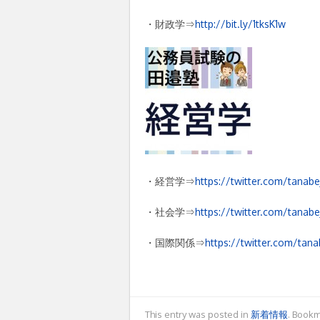
・財政学⇒
http://bit.ly/1tksK1w
・経営学⇒
https://twitter.com/tanabe
・社会学⇒
https://twitter.com/tanabe
・国際関係⇒
https://twitter.com/tana
This entry was posted in
新着情報
. Book