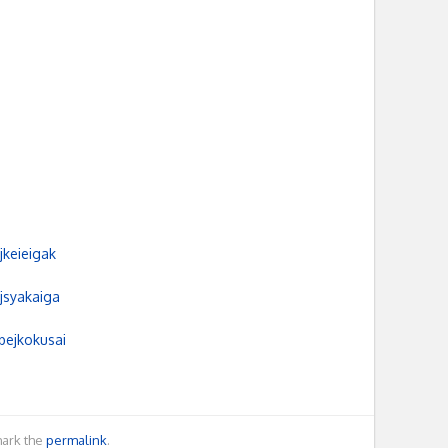
jkeieigak
jsyakaiga
bejkokusai
mark the
permalink
.