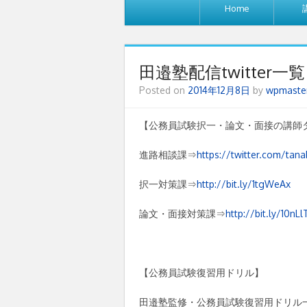
Home
田邉塾配信twitter一覧
Posted on
2014年12月8日
by
wpmaste
【公務員試験択一・論文・面接の講師
進路相談課⇒
https://twitter.com/tana
択一対策課⇒
http://bit.ly/1tgWeAx
論文・面接対策課⇒
http://bit.ly/10nLl
【公務員試験復習用ドリル】
田邉塾監修・公務員試験復習用ドリル