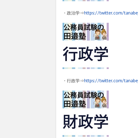
・政治学⇒
https://twitter.com/tanabej
・行政学⇒
https://twitter.com/tanab