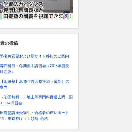
最近の投稿
塾名称変更および新サイト移転のご案内
専門科目・冬期集中講習会（2016年度受
対応版）
【田邉塾】2015年度合格実績（最新）の
案内
（初回無料！）地上等専門科目過去問・類
１DAY演習会
田邉塾講座受講生・合格者の声レポート
015：東京都庁（Ⅰ類B）合格