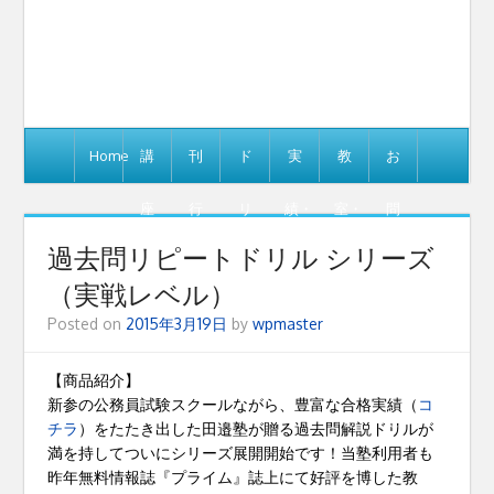
Home
講
刊
ド
実
教
お
座
行
リ
績・
室・
問
過去問リピートドリル シリーズ
書
ル
講
企
い
（実戦レベル）
籍
師
業
合
Posted on
2015年3月19日
by
wpmaster
情
わ
【商品紹介】
新参の公務員試験スクールながら、豊富な合格実績（
コ
報
せ
チラ
）をたたき出した田邉塾が贈る過去問解説ドリルが
満を持してついにシリーズ展開開始です！当塾利用者も
昨年無料情報誌『プライム』誌上にて好評を博した教