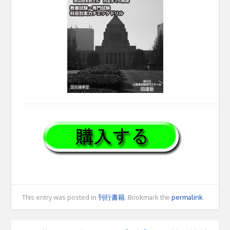
This entry was posted in
刊行書籍
. Bookmark the
permalink
.