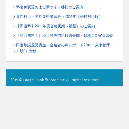
塾名称変更および新サイト移転のご案内
専門科目・冬期集中講習会（2016年度受験対応版）
【田邉塾】2015年度合格実績（最新）のご案内
（初回無料！）地上等専門科目過去問・類題１DAY演習会
田邉塾講座受講生・合格者の声レポート2015：東京都庁
（Ⅰ類B）合格
2015 © Digital Book Storage Inc. All rights Reserved.